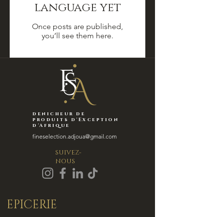
language yet
Once posts are published,
you’ll see them here.
denicheur de
produits d'Exception
d'Afrique
fineselection.adjoua@gmail.com
SUIVEZ-
NOUS
EPICERIE