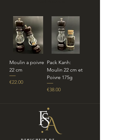
Load Previous
Moulin a poivre
Pack Kanh:
22 cm
Moulin 22 cm et
Poivre 175g
Price
€22.00
Price
€38.00
denicheur de