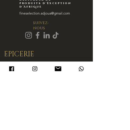
produits d'Exception
d'Afrique
fineselection.adjoua@gmail.com
SUIVEZ-
NOUS
EPICERIE
welcome
deli
gift cards
subscriptions
culinary treasures
nanny recipes
INFORMATIONS