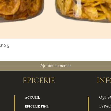
Aperçu rapide
315 g
Ajouter au panier
EPICERIE
IN
accueil
QUI 
epicerie fine
ESPAC