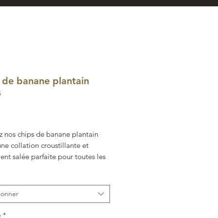
 de banane plantain
s
ix
z nos chips de banane plantain
une collation croustillante et
nt salée parfaite pour toutes les
s. Produites à partir de bananes
n soigneusement sélectionnées, ces
frent une saveur délicieusement
ionner
ée qui ravira vos papilles.
é
*