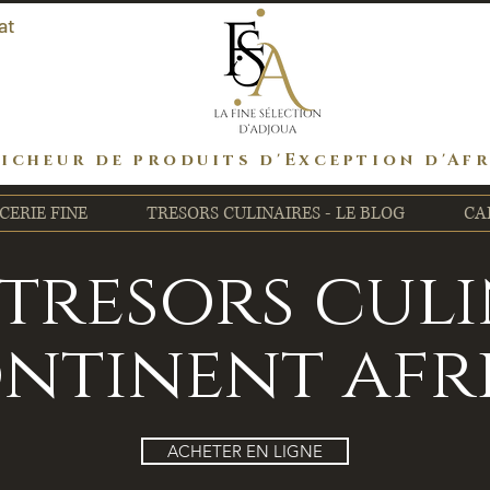
at
icheur de produits d'Exception d'Af
CERIE FINE
TRESORS CULINAIRES - LE BLOG
CA
 tresors cul
ntinent afr
ACHETER EN LIGNE