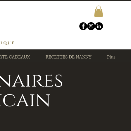
rique
RTE CADEAUX
RECETTES DE NANNY
Plus
inaires
icain