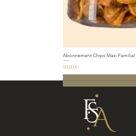
Abonnement Chips Maxi Familial 
Prix
50,00 €