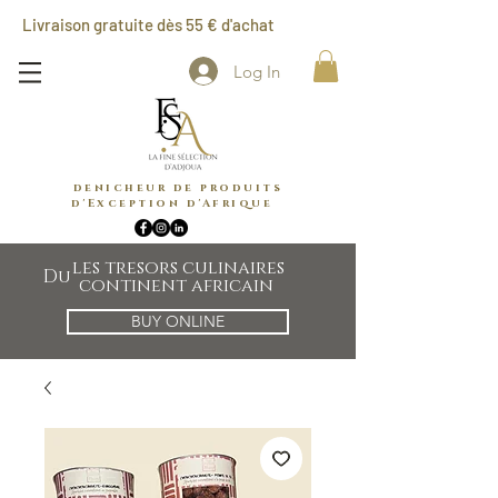
Livraison gratuite dès 55 € d'achat
Log In
denicheur de produits
d'Exception d'Afrique
les tresors culinaires
Du
continent africain
BUY ONLINE