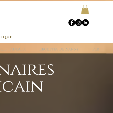
rique
RTE CADEAUX
RECETTES DE NANNY
Plus
inaires
icain