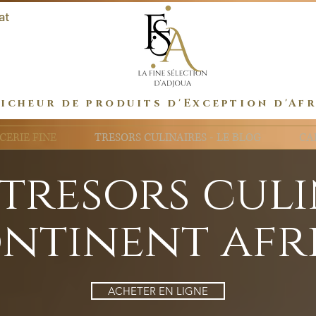
at
icheur de produits d'Exception d'Af
CERIE FINE
TRESORS CULINAIRES - LE BLOG
CA
 tresors cul
ntinent afr
ACHETER EN LIGNE