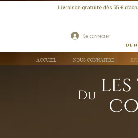
Livraison gratuite dès 55 € d'ach
Se connecter
den
ACCUEIL
NOUS CONNAITRE
EPI
les
Du
co